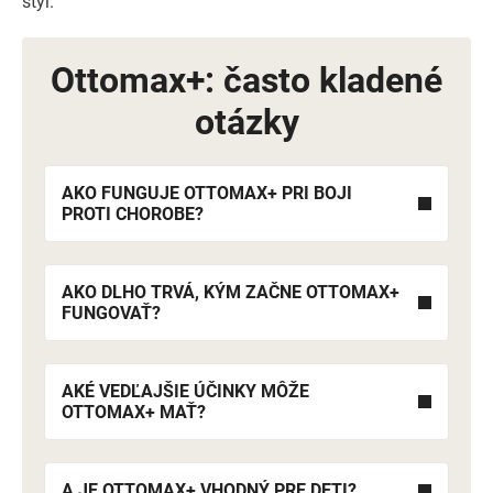
štýl.
Ottomax+: často kladené
otázky
AKO FUNGUJE OTTOMAX+ PRI BOJI
PROTI CHOROBE?
AKO DLHO TRVÁ, KÝM ZAČNE OTTOMAX+
FUNGOVAŤ?
AKÉ VEDĽAJŠIE ÚČINKY MÔŽE
OTTOMAX+ MAŤ?
A JE OTTOMAX+ VHODNÝ PRE DETI?