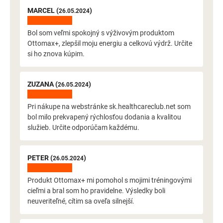
MARCEL (
)
26.05.2024
Bol som veľmi spokojný s výživovým produktom
Ottomax+, zlepšil moju energiu a celkovú výdrž. Určite
si ho znova kúpim.
ZUZANA (
)
26.05.2024
Pri nákupe na webstránke sk.healthcareclub.net som
bol milo prekvapený rýchlosťou dodania a kvalitou
služieb. Určite odporúčam každému.
PETER (
)
26.05.2024
Produkt Ottomax+ mi pomohol s mojimi tréningovými
cieľmi a bral som ho pravidelne. Výsledky boli
neuveriteľné, cítim sa oveľa silnejší.